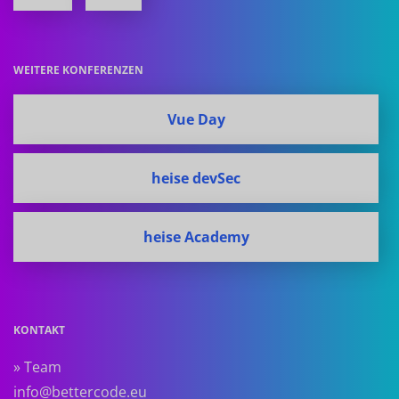
WEITERE KONFERENZEN
Vue Day
heise devSec
heise Academy
KONTAKT
» Team
info@bettercode.eu